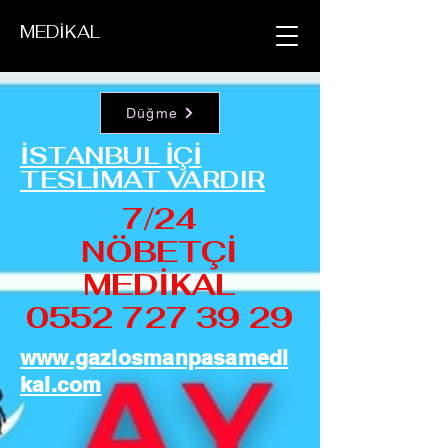
MEDİKAL
Düğme
İSTANBUL İÇİ
TESLİMAT VARDIR
7/24
NÖBETÇİ
MEDİKAL
0552 727 39 29
www.gaziosmanpasamedi
kal.com