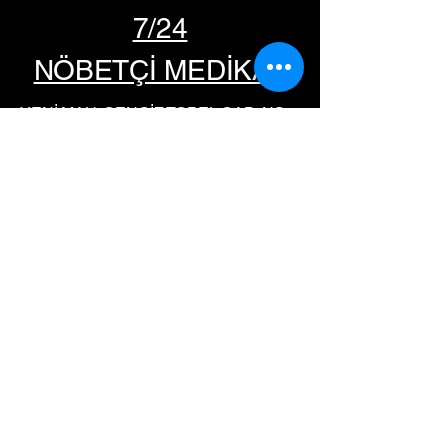
7/24
NÖBETÇİ MEDİKAL
YENİ MAH. CENGİZ TOPEL CAD. NO
155 / A
GAZİOSMANPAŞA/İSTANBUL