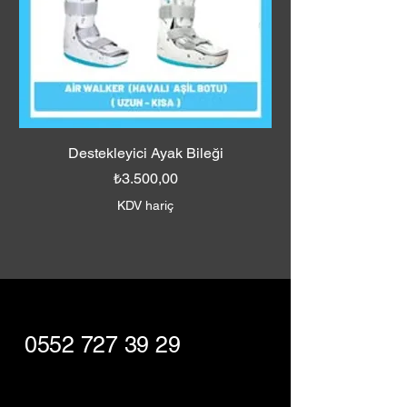
Destekleyici Ayak Bileği
Fiyat
₺3.500,00
KDV hariç
0552 727 39 29